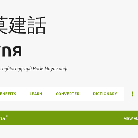
Skip to main content
 莫建話
ynя
ngдiorngф ayд Horkяkiaynя uaф
ENEFITS
LEARN
CONVERTER
DICTIONARY
anя
VIEW AL