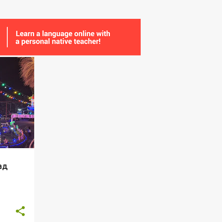
ДTANЯ
aд