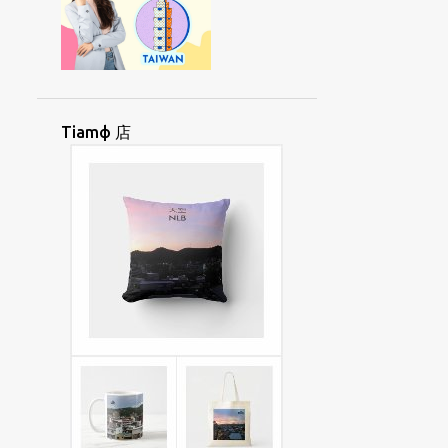
OKФ
OKФBUNЖ
OKФCHAEKФ
OФCIUД
PAIЯSINЖ
PAKЯORД
PANФHUATФ
PAYNGФANД
PAYNGФIUЯ
PHUДTOДGAEЖ
Tiamф 店
PINGTUNG
PIДLIЯPINД
PIФNAYNGЯ
PIЯSAIФ
POLINESIA
POДLOЖMIЯ
PUNЯTAYФ
ROHINGYA
SAAEФUAKД
SAEДPANДGAЖ
SAYЯKAIФ
SAДKEЯSUNЯ
SIAUЯLIAYNЖ
SIAФHOIФ
SIAФKHUД
SIAЯ
SIAЯJIФ
SIIAДTANЯ
SIIORФHUATФ
SINGФGAФPOД