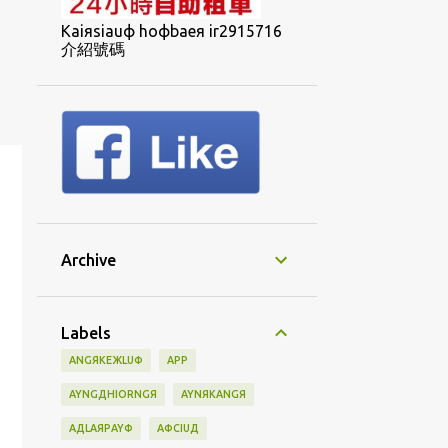
Kaiяsiauф hoфbaeя ir2915716
介紹號碼
Archive
Labels
ANGЯKEЖLUФ
APP
AYNGДHIORNGЯ
AYNЯKANGЯ
AДLAЯPAYФ
AФCIUД