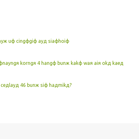
ayж uф cingфgiф ayд siaфhoiф
nayngя korngя 4 hangф bunж kakф waя aiя okд kaeд
ceдlayд 46 bunж siф haдmikд?