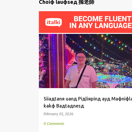
P
Choiф lauфseд 揣老師
o
s
t
s
BASДKOЯ
BAДTAДNESД
MAФNIФLAД
SIIA
Siiaдtanя uanд Piдliяpinд ayд Maфniфl
kakф Baдtaдnesд
February 01, 2026
0 Comments