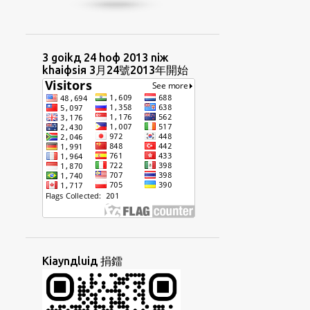
HUIФCIUД
HUIФUAФ
HUTФKAUФ
HUUAФHIЯ
IIAДPHIIФ
IN4NIЖ
INGФBUNЖ
3 goikд 24 hoф 2013 niж
khaiфsiя 3月24號2013年開始
INЯNIЖ
INЯNIЖBUNЖ
INЯTORФ
IRENT
IДBINЖ
IДSEKДLIAYTД
IЯTAIФLIФ
JITФPUNЯBUNЖ
KAEФTAYNGЖ
KAIЯSIAUФ
KANGФCOKФ
KAUДLIUЖ
KAUДTHONGД
KAUФ
KAUФPHOIЖ
KAUЯYOKД
KAYNGФGIAMФ
KAДCHAEKФ
Kiaynдluiд 捐鐳
KHAIФФTHEЯ
KHIM3SIU3
KHIUЖSINЖ
KHOЯCHAEKФ
KIAMЯKIOЖ
KIAYNЯGIФ