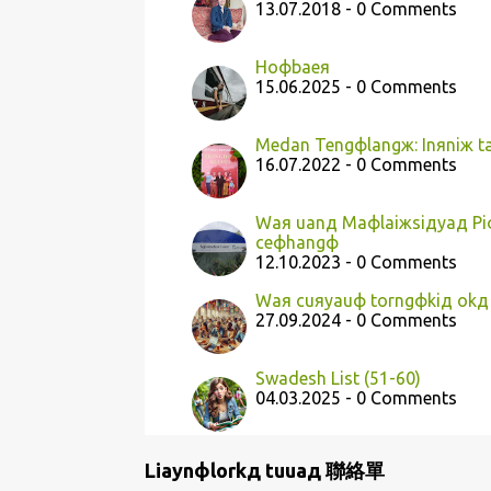
13.07.2018 - 0 Comments
Hoфbaeя
15.06.2025 - 0 Comments
Medan Tengфlangж: Inяniж t
16.07.2022 - 0 Comments
Waя uanд Maфlaiжsiдyaд Piф
ceфhangф
12.10.2023 - 0 Comments
Waя cuяyauф torngфkiд okд 
27.09.2024 - 0 Comments
Swadesh List (51-60)
04.03.2025 - 0 Comments
Liaynфlorkд tuuaд 聯絡單