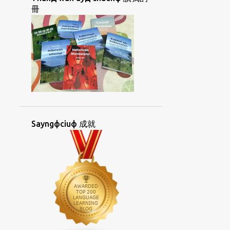
CUANФKIUЖHUAФ
CUФHOIФ
冊
CUЯCIAKД
DUOLINGO
ESPERANTO
FACEBOOK
GIДLANЖ
GIЯGIAYNЖ
GIЯGIAYNЖOKФ
GIЯGIAYNФ
GIЯGIAYNФHAKД
GUANФAYNGД
GUAФBUNЖ
HANФKOHKЯBUNЖ
Sayngфciuф 成就
HIФPIKЯLAIЖ
HOIФGIД
HONGДSAYKФ
HORKДKIAYNЯ UAФ
HORKЯKIAYNЯ
HORNGФHUATФ
HORNGФSIORKД
HOФBAEЯ
HOЯCHUФ
HUANДIKЯ
HUATЯKORKФBUNЖ
HUATЯTIAYNЯ