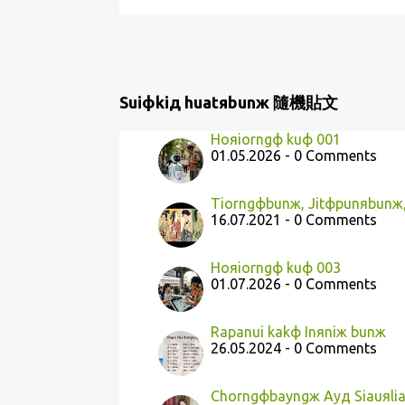
Suiфkiд huatяbunж 隨機貼文
Hoяiorngф kuф 001
01.05.2026 - 0 Comments
Tiorngфbunж, Jitфpunяbun
16.07.2021 - 0 Comments
Hoяiorngф kuф 003
01.07.2026 - 0 Comments
Rapanui kakф Inяniж bunж
26.05.2024 - 0 Comments
Chorngфbayngж Ayд Siauяli