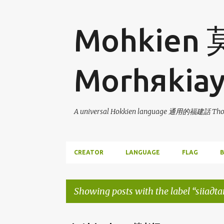
Mohkien
Morhяkia
A universal Hokkien language 通用的福建話 Thor
CREATOR
LANGUAGE
FLAG
B
Showing posts with the label
siiaдt