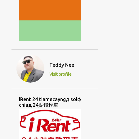
Teddy Nee
Visit profile
iRent 24 tiamяcayngд soiф
chiaд 24點鐘稅車