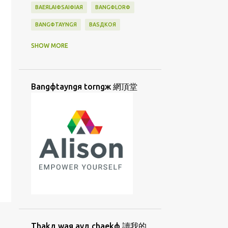
BAEЯLAIФSAIФIAЯ
BANGФLORФ
BANGФTAYNGЯ
BASДKOЯ
BATAN
BATANES
BAYBAYIN
SHOW MORE
BAДTAДNESД
BIAYNДTIAYNФ
BINGФKAДLAЯ
BINJAI
BINФSIФ
Bangфtayngя torngж 網頂堂
BORNGД
BUNЖ
BUNФHUATФ
BUNФHUAФ
BUNФJIФ
BUNФLAIЖ
BUSUU
CAUДHUANЯ
CAYФHANGФBUNЖ
CHAEKФ
CHIAД
CHIIORЯKUAД
CHUTЯMIAЖ
CIAKД
CIAKФTIAMФ
CIORNGДLAYФ
CIUЯTIAMФ
CORKЯ
CUANФKIUЖ
Thakд waя ayд chaekф 讀我的