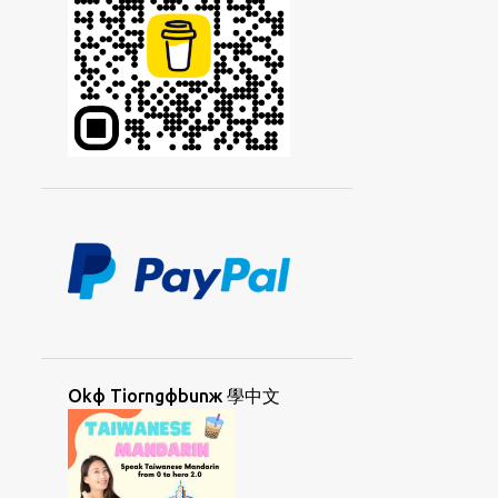
KIIAФKIIAЖ
KIДCIAЯ
KIЯTIЖ
KOHЯSUФ
KORKЯCAYФ
KORNGДHUЯUAФ
KORNGДKORЯ
KORNGЯUAФ
KORДCAЯ
KORЯSUФ
KUANФHORNGД
KUANЯLIЯ
LAMФAД
LAMФBIЯ
LAMФTOЯ
LANGЖCOФ
LANGЖCOФGIЯ
LAYЯPAIФ
LAФTINGД
LIAYNФSIPД
LOKФSUД
LORKЯKUNД
Okф Tiorngфbunж 學中文
MAEФDANД
MAФLAIЖ
MAФLAIЖSIДYAД
MAФLAIЖUAФ
MAФNIФLAД
MEDAN
META