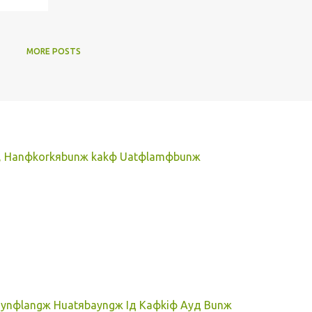
MORE POSTS
ж, Hanфkorkяbunж kakф Uatфlamфbunж
aynфlangж Huatяbayngж Iд Kaфkiф Ayд Bunж