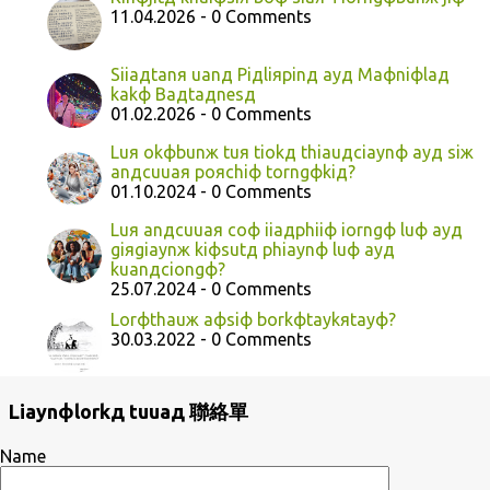
11.04.2026 - 0 Comments
Siiaдtanя uanд Piдliяpinд ayд Maфniфlaд
kakф Baдtaдnesд
01.02.2026 - 0 Comments
Luя okфbunж tuя tiokд thiauдciaynф ayд siж
anдcuuaя poяchiф torngфkiд?
01.10.2024 - 0 Comments
Luя anдcuuaя coф iiaдphiiф iorngф luф ayд
giяgiaynж kiфsutд phiaynф luф ayд
kuanдciongф?
25.07.2024 - 0 Comments
Lorфthauж aфsiф borkфtaykяtayф?
30.03.2022 - 0 Comments
Liaynфlorkд tuuaд 聯絡單
Name