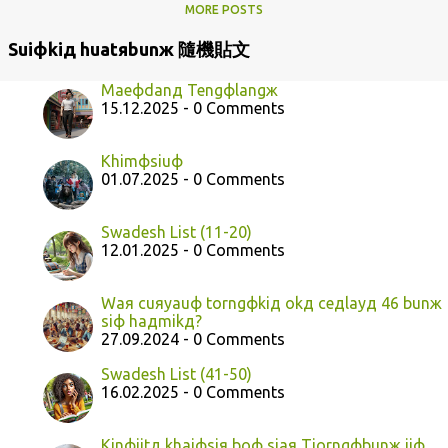
MORE POSTS
Suiфkiд huatяbunж 隨機貼文
Maeфdanд Tengфlangж
15.12.2025 - 0 Comments
Khimфsiuф
01.07.2025 - 0 Comments
Swadesh List (11-20)
12.01.2025 - 0 Comments
Waя cuяyauф torngфkiд okд ceдlayд 46 bunж
siф haдmikд?
27.09.2024 - 0 Comments
Swadesh List (41-50)
16.02.2025 - 0 Comments
Kinфjitд khaiфsiя boф siaя Tiorngфbunж jiф