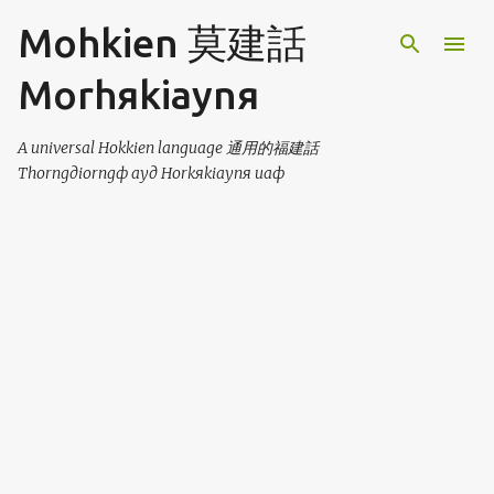
Skip to main content
Mohkien 莫建話
Morhяkiaynя
A universal Hokkien language 通用的福建話
Thorngдiorngф ayд Horkяkiaynя uaф