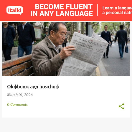
o
s
t
s
Okфbunж ayд hoяchuф
March 01, 2026
0 Comments