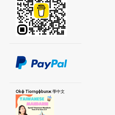
KIIAФKIIAЖ
KIДCIAЯ
KIЯTIЖ
KOHЯSUФ
KORKЯCAYФ
KORNGДHUЯUAФ
KORNGДKORЯ
KORNGЯUAФ
KORДCAЯ
KORЯSUФ
KUANФHORNGД
KUANЯLIЯ
LAMФAД
LAMФBIЯ
LAMФTOЯ
LANGЖCOФ
LANGЖCOФGIЯ
LAYЯPAIФ
LAФTINGД
LIAYNФSIPД
LOKФSUД
LORKЯKUNД
Okф Tiorngфbunж 學中文
MAEФDANД
MAФLAIЖ
MAФLAIЖSIДYAД
MAФLAIЖUAФ
MAФNIФLAД
MEDAN
META