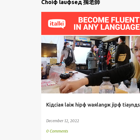
P
Choiф lauфseд 揣老師
o
s
t
s
HUATЯKORKФBUNЖ
KIДCIAЯ
KORNGДHUЯUAФ
KORЯSUФ
SINФBUNЖ
TANGФLAMФAД
Kiдciaя laiж hipф waяlangж jipф tiaynд
December 12, 2022
0 Comments