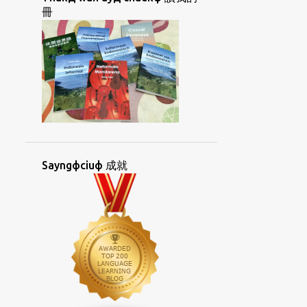
CUANФKIUЖHUAФ
CUФHOIФ
冊
CUЯCIAKД
DUOLINGO
ESPERANTO
FACEBOOK
GIДLANЖ
GIЯGIAYNЖ
GIЯGIAYNЖOKФ
GIЯGIAYNФ
GIЯGIAYNФHAKД
GUANФAYNGД
GUAФBUNЖ
HANФKOHKЯBUNЖ
Sayngфciuф 成就
HIФPIKЯLAIЖ
HOIФGIД
HONGДSAYKФ
HORKДKIAYNЯ UAФ
HORKЯKIAYNЯ
HORNGФHUATФ
HORNGФSIORKД
HOФBAEЯ
HOЯCHUФ
HUANДIKЯ
HUATЯKORKФBUNЖ
HUATЯTIAYNЯ