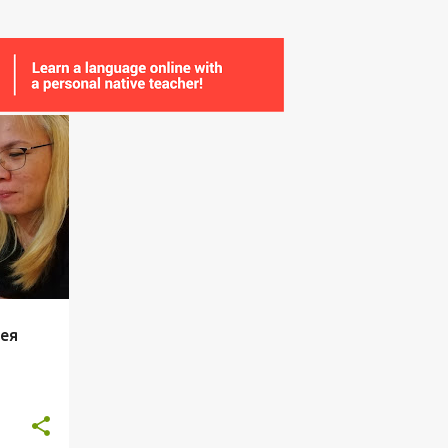
+
seя