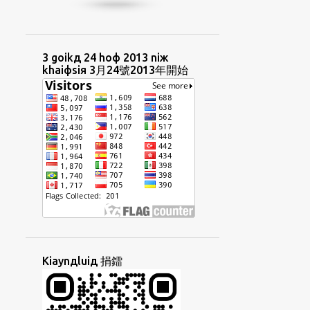
HUIФCIUД
HUIФUAФ
HUTФKAUФ
HUUAФHIЯ
IIAДPHIIФ
IN4NIЖ
INGФBUNЖ
3 goikд 24 hoф 2013 niж
khaiфsiя 3月24號2013年開始
INЯNIЖ
INЯNIЖBUNЖ
INЯTORФ
IRENT
IДBINЖ
IДSEKДLIAYTД
IЯTAIФLIФ
JITФPUNЯBUNЖ
KAEФTAYNGЖ
KAIЯSIAUФ
KANGФCOKФ
KAUДLIUЖ
KAUДTHONGД
KAUФ
KAUФPHOIЖ
KAUЯYOKД
KAYNGФGIAMФ
KAДCHAEKФ
Kiaynдluiд 捐鐳
KHAIФФTHEЯ
KHIM3SIU3
KHIUЖSINЖ
KHOЯCHAEKФ
KIAMЯKIOЖ
KIAYNЯGIФ