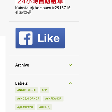
Kaiяsiauф hoфbaeя ir2915716
介紹號碼
Archive
Labels
ANGЯKEЖLUФ
APP
AYNGДHIORNGЯ
AYNЯKANGЯ
AДLAЯPAYФ
AФCIUД