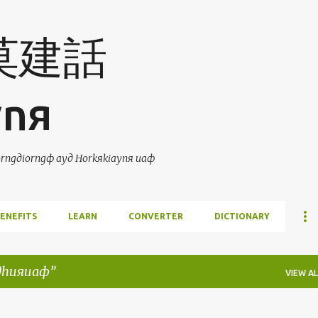
Skip to main content
 莫建話
ynя
ngдiorngф ayд Horkяkiaynя uaф
ENEFITS
LEARN
CONVERTER
DICTIONARY
дhuяuaф
VIEW AL