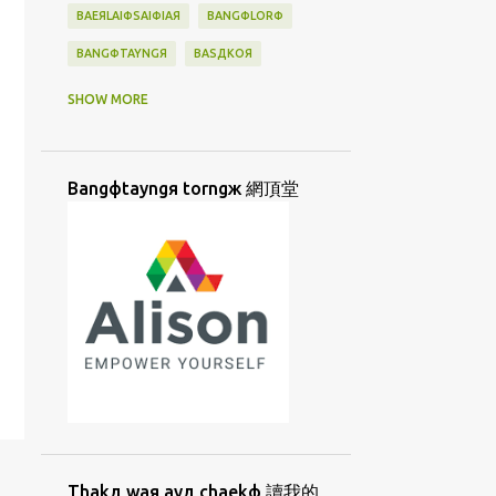
BAEЯLAIФSAIФIAЯ
BANGФLORФ
BANGФTAYNGЯ
BASДKOЯ
BATAN
BATANES
BAYBAYIN
SHOW MORE
BAДTAДNESД
BIAYNДTIAYNФ
BINGФKAДLAЯ
BINJAI
BINФSIФ
Bangфtayngя torngж 網頂堂
BORNGД
BUNЖ
BUNФHUATФ
BUNФHUAФ
BUNФJIФ
BUNФLAIЖ
BUSUU
CAUДHUANЯ
CAYФHANGФBUNЖ
CHAEKФ
CHIAД
CHIIORЯKUAД
CHUTЯMIAЖ
CIAKД
CIAKФTIAMФ
CIORNGДLAYФ
CIUЯTIAMФ
CORKЯ
CUANФKIUЖ
Thakд waя ayд chaekф 讀我的