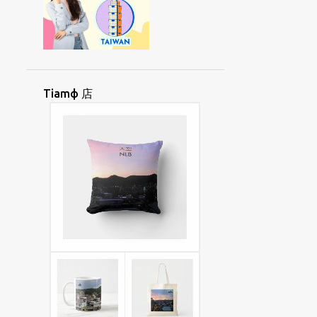
OKФ
OKФBUNЖ
OKФCHAEKФ
OФCIUД
PAIЯSINЖ
PAKЯORД
PANФHUATФ
PAYNGФANД
PAYNGФIUЯ
PHUДTOДGAEЖ
Tiamф 店
PINGTUNG
PIДLIЯPINД
PIФNAYNGЯ
PIЯSAIФ
POLINESIA
POДLOЖMIЯ
PUNЯTAYФ
ROHINGYA
SAAEФUAKД
SAEДPANДGAЖ
SAYЯKAIФ
SAДKEЯSUNЯ
SIAUЯLIAYNЖ
SIAФHOIФ
SIAФKHUД
SIAЯ
SIAЯJIФ
SIIAДTANЯ
SIIORФHUATФ
SINGФGAФPOД