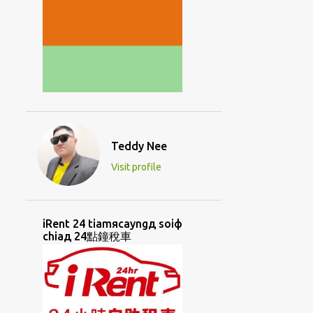
Teddy Nee
Visit profile
iRent 24 tiamяcayngд soiф
chiaд 24點鐘稅車