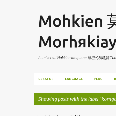
Mohkien
Morhяkia
A universal Hokkien language 通用的福建話 Thor
CREATOR
LANGUAGE
FLAG
B
Showing posts with the label
korng