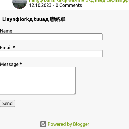
hangф bunж kakф waя aiя okд kaeд ceфhangф
12.10.2023 - 0 Comments
Liaynфlorkд tuuaд 聯絡單
Name
Email
*
Message
*
Powered by Blogger