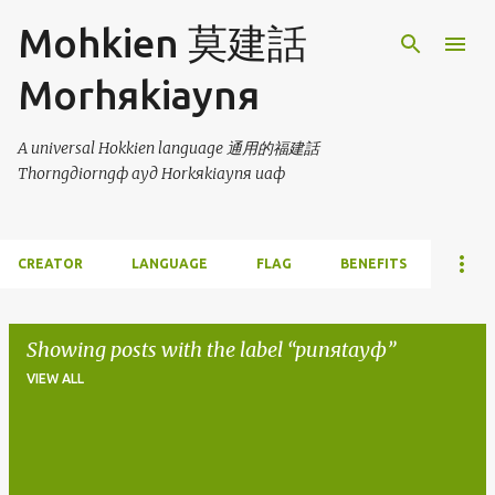
Skip to main content
Mohkien 莫建話
Morhяkiaynя
A universal Hokkien language 通用的福建話
Thorngдiorngф ayд Horkяkiaynя uaф
CREATOR
LANGUAGE
FLAG
BENEFITS
Showing posts with the label
punяtayф
VIEW ALL