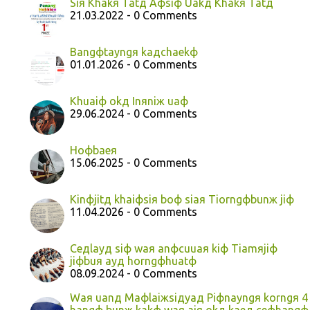
Siя Khakя Tatд Aфsiф Uakд Khakя Tatд
21.03.2022 - 0 Comments
Bangфtayngя kaдchaekф
01.01.2026 - 0 Comments
Khuaiф okд Inяniж uaф
29.06.2024 - 0 Comments
Hoфbaeя
15.06.2025 - 0 Comments
Kinфjitд khaiфsiя boф siaя Tiorngфbunж jiф
11.04.2026 - 0 Comments
Ceдlayд siф waя anфcuuaя kiф Tiamяjiф
jiфbuя ayд horngфhuatф
08.09.2024 - 0 Comments
Waя uanд Maфlaiжsiдyaд Piфnayngя korngя 4