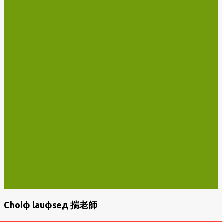
Choiф lauфseд 揣老師
P