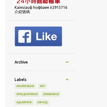
Kaiяsiauф hoфbaeя ir2915716
介紹號碼
Archive
Labels
ANGЯKEЖLUФ
APP
AYNGДHIORNGЯ
AYNЯKANGЯ
AДLAЯPAYФ
AФCIUД