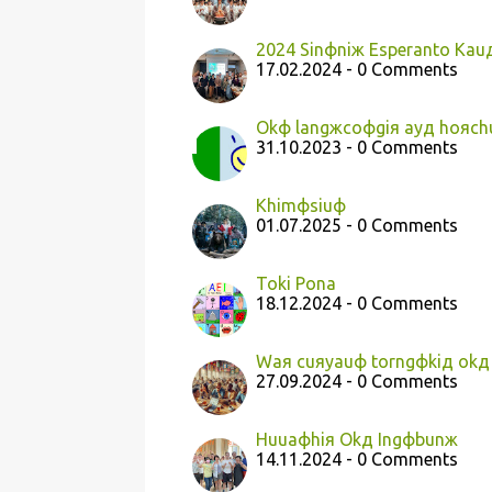
2024 Sinфniж Esperanto Kau
17.02.2024 - 0 Comments
Okф langжcoфgiя ayд hoяc
31.10.2023 - 0 Comments
Khimфsiuф
01.07.2025 - 0 Comments
Toki Pona
18.12.2024 - 0 Comments
Waя cuяyauф torngфkiд okд 
27.09.2024 - 0 Comments
Huuaфhiя Okд Ingфbunж
14.11.2024 - 0 Comments