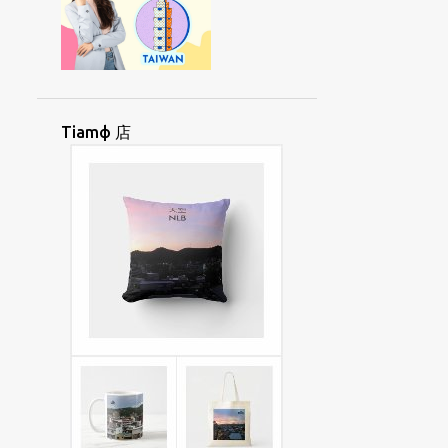
OKФ
OKФBUNЖ
OKФCHAEKФ
OФCIUД
PAIЯSINЖ
PAKЯORД
PANФHUATФ
PAYNGФANД
PAYNGФIUЯ
PHUДTOДGAEЖ
Tiamф 店
PINGTUNG
PIДLIЯPINД
PIФNAYNGЯ
PIЯSAIФ
POLINESIA
POДLOЖMIЯ
PUNЯTAYФ
ROHINGYA
SAAEФUAKД
SAEДPANДGAЖ
SAYЯKAIФ
SAДKEЯSUNЯ
SIAUЯLIAYNЖ
SIAФHOIФ
SIAФKHUД
SIAЯ
SIAЯJIФ
SIIAДTANЯ
SIIORФHUATФ
SINGФGAФPOД