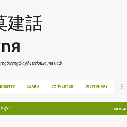
Skip to main content
 莫建話
ynя
ngдiorngф ayд Horkяkiaynя uaф
ENEFITS
LEARN
CONVERTER
DICTIONARY
ynф
VIEW AL