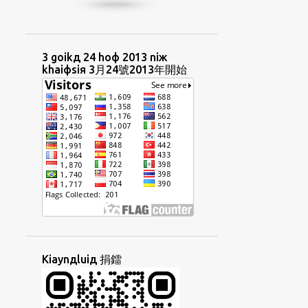
HUIФCIUД
HUIФUAФ
HUTФKAUФ
HUUAФHIЯ
IIAДPHIIФ
IN4NIЖ
INGФBUNЖ
3 goikд 24 hoф 2013 niж
khaiфsiя 3月24號2013年開始
INЯNIЖ
INЯNIЖBUNЖ
INЯTORФ
IRENT
IДBINЖ
IДSEKДLIAYTД
IЯTAIФLIФ
JITФPUNЯBUNЖ
KAEФTAYNGЖ
KAIЯSIAUФ
KANGФCOKФ
KAUДLIUЖ
KAUДTHONGД
KAUФ
KAUФPHOIЖ
KAUЯYOKД
KAYNGФGIAMФ
KAДCHAEKФ
Kiaynдluiд 捐鐳
KHAIФФTHEЯ
KHIM3SIU3
KHIUЖSINЖ
KHOЯCHAEKФ
KIAMЯKIOЖ
KIAYNЯGIФ