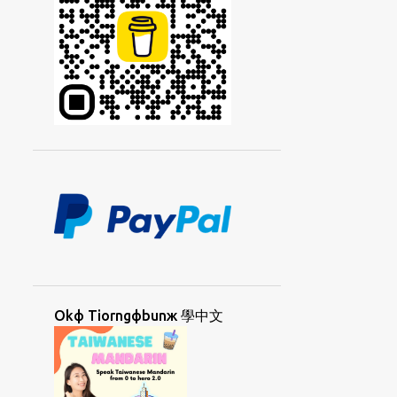
KIIAФKIIAЖ
KIДCIAЯ
KIЯTIЖ
KOHЯSUФ
KORKЯCAYФ
KORNGДHUЯUAФ
KORNGДKORЯ
KORNGЯUAФ
KORДCAЯ
KORЯSUФ
KUANФHORNGД
KUANЯLIЯ
LAMФAД
LAMФBIЯ
LAMФTOЯ
LANGЖCOФ
LANGЖCOФGIЯ
LAYЯPAIФ
LAФTINGД
LIAYNФSIPД
LOKФSUД
LORKЯKUNД
Okф Tiorngфbunж 學中文
MAEФDANД
MAФLAIЖ
MAФLAIЖSIДYAД
MAФLAIЖUAФ
MAФNIФLAД
MEDAN
META