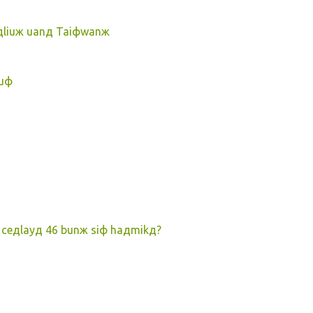
дliuж uanд Taiфwanж
huф
ceдlayд 46 bunж siф haдmikд?