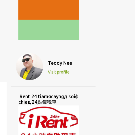
Teddy Nee
Visit profile
iRent 24 tiamяcayngд soiф
chiaд 24點鐘稅車