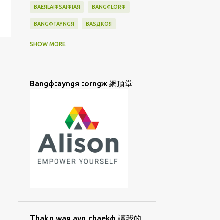
BAEЯLAIФSAIФIAЯ
BANGФLORФ
BANGФTAYNGЯ
BASДKOЯ
BATAN
BATANES
BAYBAYIN
SHOW MORE
BAДTAДNESД
BIAYNДTIAYNФ
BINGФKAДLAЯ
BINJAI
BINФSIФ
Bangфtayngя torngж 網頂堂
BORNGД
BUNЖ
BUNФHUATФ
BUNФHUAФ
BUNФJIФ
BUNФLAIЖ
BUSUU
CAUДHUANЯ
CAYФHANGФBUNЖ
CHAEKФ
CHIAД
CHIIORЯKUAД
CHUTЯMIAЖ
CIAKД
CIAKФTIAMФ
CIORNGДLAYФ
CIUЯTIAMФ
CORKЯ
CUANФKIUЖ
Thakд waя ayд chaekф 讀我的