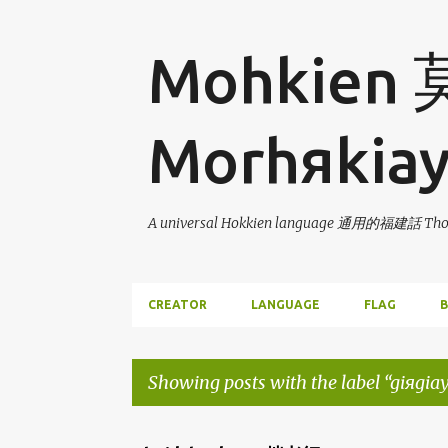
Mohkien
Morhяkia
A universal Hokkien language 通用的福建話 Thor
CREATOR
LANGUAGE
FLAG
B
Showing posts with the label
giяgia