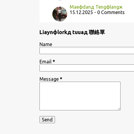
Maeфdanд Tengфlangж
15.12.2025 - 0 Comments
Liaynфlorkд tuuaд 聯絡單
Name
Email
*
Message
*