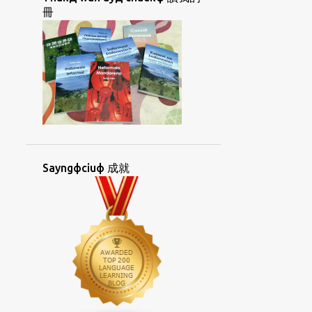
CUANФKIUЖHUAФ
CUФHOIФ
冊
CUЯCIAKД
DUOLINGO
ESPERANTO
FACEBOOK
GIДLANЖ
GIЯGIAYNЖ
GIЯGIAYNЖOKФ
GIЯGIAYNФ
GIЯGIAYNФHAKД
GUANФAYNGД
GUAФBUNЖ
HANФKOHKЯBUNЖ
Sayngфciuф 成就
HIФPIKЯLAIЖ
HOIФGIД
HONGДSAYKФ
HORKДKIAYNЯ UAФ
HORKЯKIAYNЯ
HORNGФHUATФ
HORNGФSIORKД
HOФBAEЯ
HOЯCHUФ
HUANДIKЯ
HUATЯKORKФBUNЖ
HUATЯTIAYNЯ