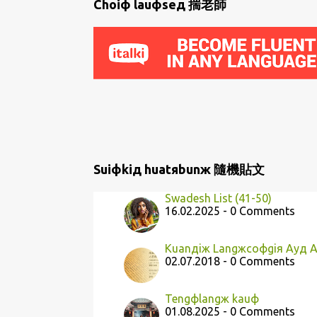
P
Choiф lauфseд 揣老師
o
s
t
s
Suiфkiд huatяbunж 隨機貼文
Swadesh List (41-50)
16.02.2025 - 0 Comments
Kuanдiж Langжcoфgiя Ayд 
02.07.2018 - 0 Comments
Tengфlangж kauф
01.08.2025 - 0 Comments