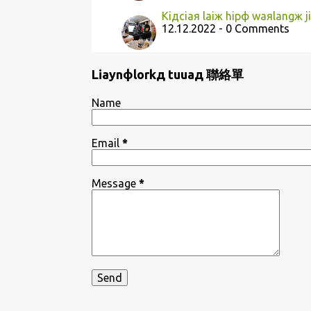
Kiдciaя laiж hipф waяlangж j
12.12.2022 - 0 Comments
Liaynфlorkд tuuaд 聯絡單
Name
Email
*
Message
*