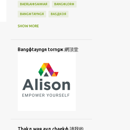
BAEЯLAIФSAIФIAЯ
BANGФLORФ
BANGФTAYNGЯ
BASДKOЯ
BATAN
BATANES
BAYBAYIN
SHOW MORE
BAДTAДNESД
BIAYNДTIAYNФ
BINGФKAДLAЯ
BINJAI
BINФSIФ
Bangфtayngя torngж 網頂堂
BORNGД
BUNЖ
BUNФHUATФ
BUNФHUAФ
BUNФJIФ
BUNФLAIЖ
BUSUU
CAUДHUANЯ
CAYФHANGФBUNЖ
CHAEKФ
CHIAД
CHIIORЯKUAД
CHUTЯMIAЖ
CIAKД
CIAKФTIAMФ
CIORNGДLAYФ
CIUЯTIAMФ
CORKЯ
CUANФKIUЖ
Thakд waя ayд chaekф 讀我的