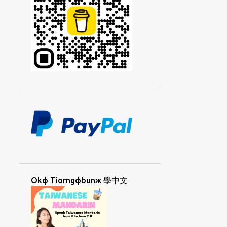
KIIAФKIIAЖ
KIДCIAЯ
KIЯTIЖ
KOHЯSUФ
KORKЯCAYФ
KORNGДHUЯUAФ
KORNGДKORЯ
KORNGЯUAФ
KORДCAЯ
KORЯSUФ
KUANФHORNGД
KUANЯLIЯ
LAMФAД
LAMФBIЯ
LAMФTOЯ
LANGЖCOФ
LANGЖCOФGIЯ
LAYЯPAIФ
LAФTINGД
LIAYNФSIPД
LOKФSUД
LORKЯKUNД
Okф Tiorngфbunж 學中文
MAEФDANД
MAФLAIЖ
MAФLAIЖSIДYAД
MAФLAIЖUAФ
MAФNIФLAД
MEDAN
META