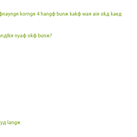
nayngя korngя 4 hangф bunж kakф waя aiя okд kaeд
anдIkя nyaф okф bunж?
yд langж