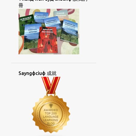
CUANФKIUЖHUAФ
CUФHOIФ
冊
CUЯCIAKД
DUOLINGO
ESPERANTO
FACEBOOK
GIДLANЖ
GIЯGIAYNЖ
GIЯGIAYNЖOKФ
GIЯGIAYNФ
GIЯGIAYNФHAKД
GUANФAYNGД
GUAФBUNЖ
HANФKOHKЯBUNЖ
Sayngфciuф 成就
HIФPIKЯLAIЖ
HOIФGIД
HONGДSAYKФ
HORKДKIAYNЯ UAФ
HORKЯKIAYNЯ
HORNGФHUATФ
HORNGФSIORKД
HOФBAEЯ
HOЯCHUФ
HUANДIKЯ
HUATЯKORKФBUNЖ
HUATЯTIAYNЯ