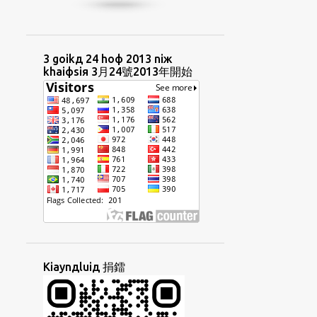
HUIФCIUД
HUIФUAФ
HUTФKAUФ
HUUAФHIЯ
IIAДPHIIФ
IN4NIЖ
INGФBUNЖ
3 goikд 24 hoф 2013 niж
khaiфsiя 3月24號2013年開始
INЯNIЖ
INЯNIЖBUNЖ
INЯTORФ
IRENT
IДBINЖ
IДSEKДLIAYTД
IЯTAIФLIФ
JITФPUNЯBUNЖ
KAEФTAYNGЖ
KAIЯSIAUФ
KANGФCOKФ
KAUДLIUЖ
KAUДTHONGД
KAUФ
KAUФPHOIЖ
KAUЯYOKД
KAYNGФGIAMФ
KAДCHAEKФ
Kiaynдluiд 捐鐳
KHAIФФTHEЯ
KHIM3SIU3
KHIUЖSINЖ
KHOЯCHAEKФ
KIAMЯKIOЖ
KIAYNЯGIФ