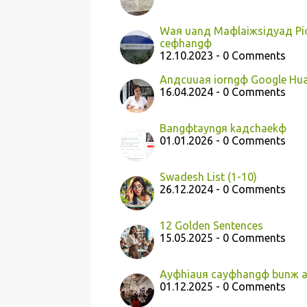
Waя uanд Maфlaiжsiдyaд Piф
ceфhangф
12.10.2023 - 0 Comments
Anдcuuaя iorngф Google Hu
16.04.2024 - 0 Comments
Bangфtayngя kaдchaekф
01.01.2026 - 0 Comments
Swadesh List (1-10)
26.12.2024 - 0 Comments
12 Golden Sentences
15.05.2025 - 0 Comments
Ayфhiauя cayфhangф bunж a
01.12.2025 - 0 Comments