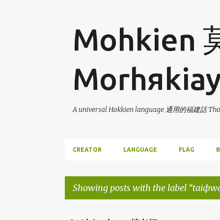
Mohkien
Morhяkia
A universal Hokkien language 通用的福建話 Thor
CREATOR
LANGUAGE
FLAG
B
Showing posts with the label
taiфw