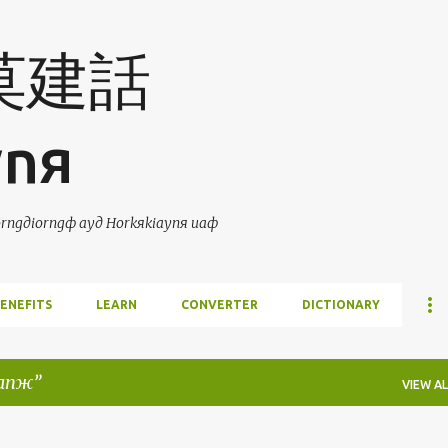
Skip to main content
 莫建話
ynя
ngдiorngф ayд Horkяkiaynя uaф
ENEFITS
LEARN
CONVERTER
DICTIONARY
anж
VIEW AL