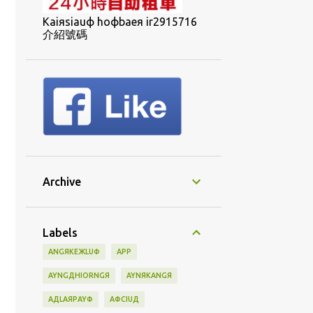
Kaiяsiauф hoфbaeя ir2915716
介紹號碼
Archive
Labels
ANGЯKEЖLUФ
APP
AYNGДHIORNGЯ
AYNЯKANGЯ
AДLAЯPAYФ
AФCIUД