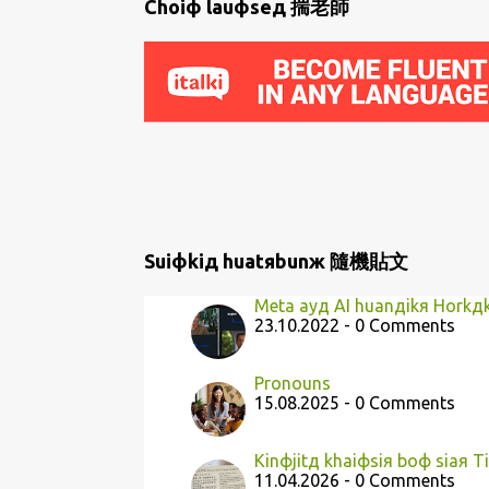
P
Choiф lauфseд 揣老師
o
s
t
s
Suiфkiд huatяbunж 隨機貼文
Meta ayд AI huanдikя Horkд
23.10.2022 - 0 Comments
Pronouns
15.08.2025 - 0 Comments
Kinфjitд khaiфsiя boф siaя 
11.04.2026 - 0 Comments