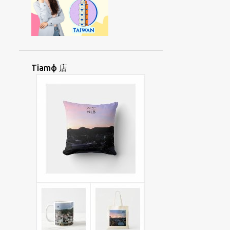
OKФ
OKФBUNЖ
OKФCHAEKФ
OФCIUД
PAIЯSINЖ
PAKЯORД
PANФHUATФ
PAYNGФANД
PAYNGФIUЯ
PHUДTOДGAEЖ
Tiamф 店
PINGTUNG
PIДLIЯPINД
PIФNAYNGЯ
PIЯSAIФ
POLINESIA
POДLOЖMIЯ
PUNЯTAYФ
ROHINGYA
SAAEФUAKД
SAEДPANДGAЖ
SAYЯKAIФ
SAДKEЯSUNЯ
SIAUЯLIAYNЖ
SIAФHOIФ
SIAФKHUД
SIAЯ
SIAЯJIФ
SIIAДTANЯ
SIIORФHUATФ
SINGФGAФPOД