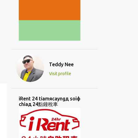
Teddy Nee
Visit profile
iRent 24 tiamяcayngд soiф
chiaд 24點鐘稅車