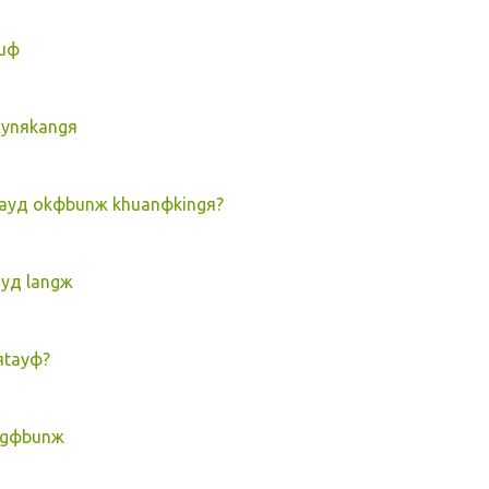
huф
Aynяkangя
ayд okфbunж khuanфkingя?
yд langж
яtayф?
ngфbunж