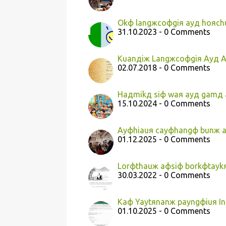
Okф langжcoфgiя ayд hoяc
31.10.2023 - 0 Comments
Kuanдiж Langжcoфgiя Ayд 
02.07.2018 - 0 Comments
Haдmikд siф waя ayд gamд 
15.10.2024 - 0 Comments
Ayфhiauя cayфhangф bunж a
01.12.2025 - 0 Comments
Lorфthauж aфsiф borkфtayk
30.03.2022 - 0 Comments
Kaф Yaytяnanж payngфiuя I
01.10.2025 - 0 Comments