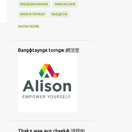
BAEЯLAIФSAIФIAЯ
BANGФLORФ
BANGФTAYNGЯ
BASДKOЯ
BATAN
BATANES
BAYBAYIN
SHOW MORE
BAДTAДNESД
BIAYNДTIAYNФ
BINGФKAДLAЯ
BINJAI
BINФSIФ
Bangфtayngя torngж 網頂堂
BORNGД
BUNЖ
BUNФHUATФ
BUNФHUAФ
BUNФJIФ
BUNФLAIЖ
BUSUU
CAUДHUANЯ
CAYФHANGФBUNЖ
CHAEKФ
CHIAД
CHIIORЯKUAД
CHUTЯMIAЖ
CIAKД
CIAKФTIAMФ
CIORNGДLAYФ
CIUЯTIAMФ
CORKЯ
CUANФKIUЖ
Thakд waя ayд chaekф 讀我的