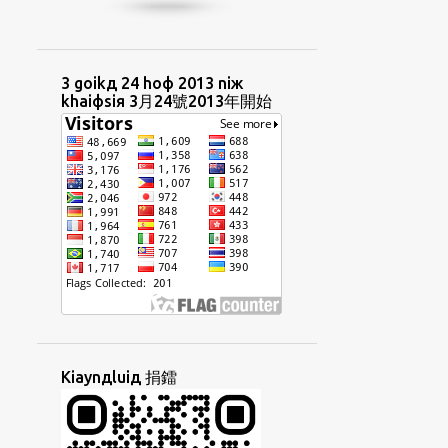
HUIФCIUД
HUIФUAФ
HUTФKAUФ
HUUAФHIЯ
IIAДPHIIФ
IN4NIЖ
INGФBUNЖ
3 goikд 24 hoф 2013 niж
khaiфsiя 3月24號2013年開始
INЯNIЖ
INЯNIЖBUNЖ
INЯTORФ
IRENT
IДBINЖ
IДSEKДLIAYTД
IЯTAIФLIФ
JITФPUNЯBUNЖ
KAEФTAYNGЖ
KAIЯSIAUФ
KANGФCOKФ
KAUДLIUЖ
KAUДTHONGД
KAUФ
KAUФPHOIЖ
KAUЯYOKД
KAYNGФGIAMФ
KAДCHAEKФ
Kiaynдluiд 捐鐳
KHAIФФTHEЯ
KHIM3SIU3
KHIUЖSINЖ
KHOЯCHAEKФ
KIAMЯKIOЖ
KIAYNЯGIФ