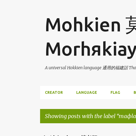
Mohkien
Morhяkia
A universal Hokkien language 通用的福建話 Thor
CREATOR
LANGUAGE
FLAG
B
Showing posts with the label
maфla