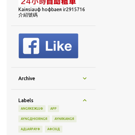
Kaiяsiauф hoфbaeя ir2915716
介紹號碼
Archive
Labels
ANGЯKEЖLUФ
APP
AYNGДHIORNGЯ
AYNЯKANGЯ
AДLAЯPAYФ
AФCIUД