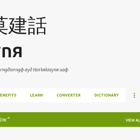
Skip to main content
 莫建話
ynя
ngдiorngф ayд Horkяkiaynя uaф
ENEFITS
LEARN
CONVERTER
DICTIONARY
iж
VIEW AL