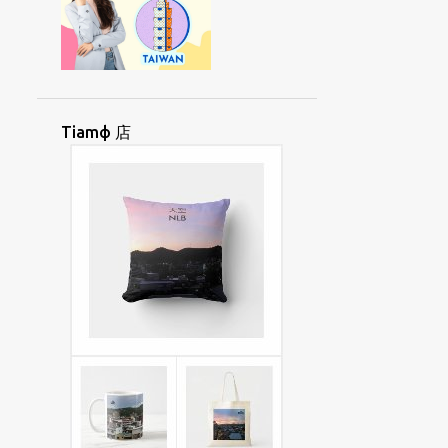
OKФ
OKФBUNЖ
OKФCHAEKФ
OФCIUД
PAIЯSINЖ
PAKЯORД
PANФHUATФ
PAYNGФANД
PAYNGФIUЯ
PHUДTOДGAEЖ
Tiamф 店
PINGTUNG
PIДLIЯPINД
PIФNAYNGЯ
PIЯSAIФ
POLINESIA
POДLOЖMIЯ
PUNЯTAYФ
ROHINGYA
SAAEФUAKД
SAEДPANДGAЖ
SAYЯKAIФ
SAДKEЯSUNЯ
SIAUЯLIAYNЖ
SIAФHOIФ
SIAФKHUД
SIAЯ
SIAЯJIФ
SIIAДTANЯ
SIIORФHUATФ
SINGФGAФPOД