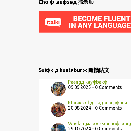
P
Choiф lauфseд 揣老師
o
s
t
s
Suiфkiд huatяbunж 隨機貼文
Paengд kayфbakф
09.09.2025 - 0 Comments
Khuaiф okд Taдmilя jiфbuя
20.08.2024 - 0 Comments
Waяlangж boф suяiauф buяg
29.10.2024 - 0 Comments