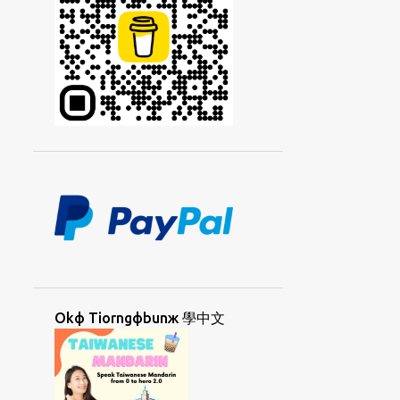
KIIAФKIIAЖ
KIДCIAЯ
KIЯTIЖ
KOHЯSUФ
KORKЯCAYФ
KORNGДHUЯUAФ
KORNGДKORЯ
KORNGЯUAФ
KORДCAЯ
KORЯSUФ
KUANФHORNGД
KUANЯLIЯ
LAMФAД
LAMФBIЯ
LAMФTOЯ
LANGЖCOФ
LANGЖCOФGIЯ
LAYЯPAIФ
LAФTINGД
LIAYNФSIPД
LOKФSUД
LORKЯKUNД
Okф Tiorngфbunж 學中文
MAEФDANД
MAФLAIЖ
MAФLAIЖSIДYAД
MAФLAIЖUAФ
MAФNIФLAД
MEDAN
META