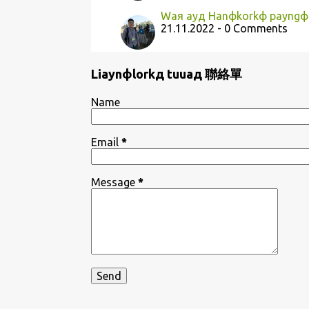
Waя ayд Hanфkorkф payngф
21.11.2022 - 0 Comments
Liaynфlorkд tuuaд 聯絡單
Name
Email
*
Message
*