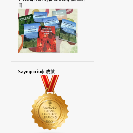
CUANФKIUЖHUAФ
CUФHOIФ
冊
CUЯCIAKД
DUOLINGO
ESPERANTO
FACEBOOK
GIДLANЖ
GIЯGIAYNЖ
GIЯGIAYNЖOKФ
GIЯGIAYNФ
GIЯGIAYNФHAKД
GUANФAYNGД
GUAФBUNЖ
HANФKOHKЯBUNЖ
Sayngфciuф 成就
HIФPIKЯLAIЖ
HOIФGIД
HONGДSAYKФ
HORKДKIAYNЯ UAФ
HORKЯKIAYNЯ
HORNGФHUATФ
HORNGФSIORKД
HOФBAEЯ
HOЯCHUФ
HUANДIKЯ
HUATЯKORKФBUNЖ
HUATЯTIAYNЯ