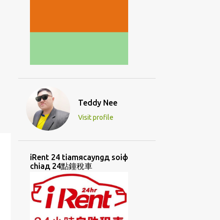
Teddy Nee
Visit profile
iRent 24 tiamяcayngд soiф
chiaд 24點鐘稅車