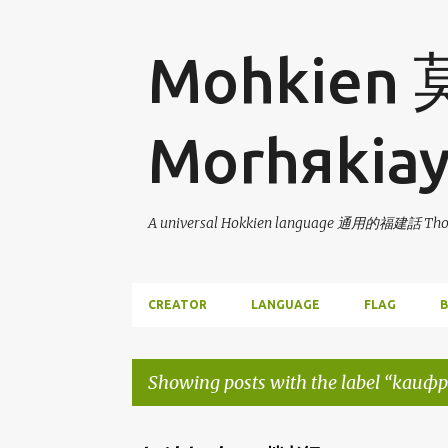
Mohkien
Morhяkia
A universal Hokkien language 通用的福建話 Thor
CREATOR
LANGUAGE
FLAG
B
Showing posts with the label
kauфp