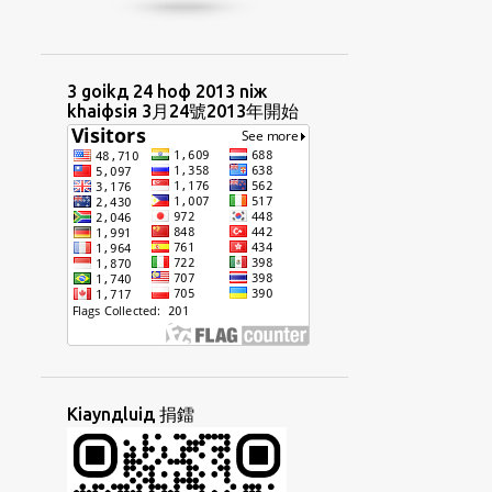
HUIФCIUД
HUIФUAФ
HUTФKAUФ
HUUAФHIЯ
IIAДPHIIФ
IN4NIЖ
INGФBUNЖ
3 goikд 24 hoф 2013 niж
khaiфsiя 3月24號2013年開始
INЯNIЖ
INЯNIЖBUNЖ
INЯTORФ
IRENT
IДBINЖ
IДSEKДLIAYTД
IЯTAIФLIФ
JITФPUNЯBUNЖ
KAEФTAYNGЖ
KAIЯSIAUФ
KANGФCOKФ
KAUДLIUЖ
KAUДTHONGД
KAUФ
KAUФPHOIЖ
KAUЯYOKД
KAYNGФGIAMФ
KAДCHAEKФ
Kiaynдluiд 捐鐳
KHAIФФTHEЯ
KHIM3SIU3
KHIUЖSINЖ
KHOЯCHAEKФ
KIAMЯKIOЖ
KIAYNЯGIФ