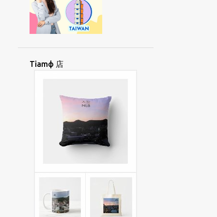
OKФ
OKФBUNЖ
OKФCHAEKФ
OФCIUД
PAIЯSINЖ
PAKЯORД
PANФHUATФ
PAYNGФANД
PAYNGФIUЯ
PHUДTOДGAEЖ
Tiamф 店
PINGTUNG
PIДLIЯPINД
PIФNAYNGЯ
PIЯSAIФ
POLINESIA
POДLOЖMIЯ
PUNЯTAYФ
ROHINGYA
SAAEФUAKД
SAEДPANДGAЖ
SAYЯKAIФ
SAДKEЯSUNЯ
SIAUЯLIAYNЖ
SIAФHOIФ
SIAФKHUД
SIAЯ
SIAЯJIФ
SIIAДTANЯ
SIIORФHUATФ
SINGФGAФPOД