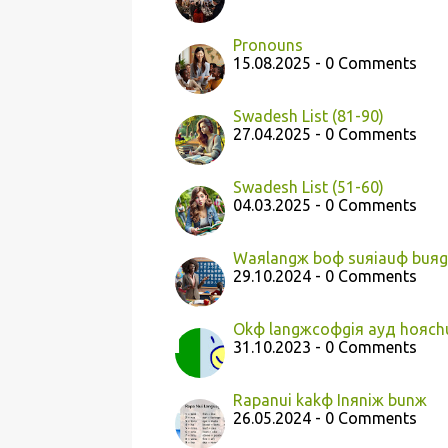
Pronouns
15.08.2025 - 0 Comments
Swadesh List (81-90)
27.04.2025 - 0 Comments
Swadesh List (51-60)
04.03.2025 - 0 Comments
Waяlangж boф suяiauф buяg
29.10.2024 - 0 Comments
Okф langжcoфgiя ayд hoяc
31.10.2023 - 0 Comments
Rapanui kakф Inяniж bunж
26.05.2024 - 0 Comments