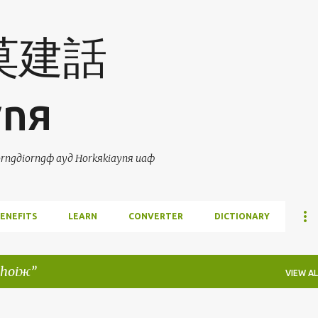
Skip to main content
 莫建話
ynя
ngдiorngф ayд Horkяkiaynя uaф
ENEFITS
LEARN
CONVERTER
DICTIONARY
hoiж
VIEW AL