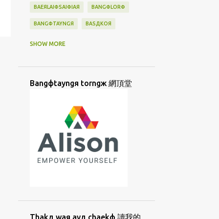
BAEЯLAIФSAIФIAЯ
BANGФLORФ
BANGФTAYNGЯ
BASДKOЯ
BATAN
BATANES
BAYBAYIN
SHOW MORE
BAДTAДNESД
BIAYNДTIAYNФ
BINGФKAДLAЯ
BINJAI
BINФSIФ
Bangфtayngя torngж 網頂堂
BORNGД
BUNЖ
BUNФHUATФ
BUNФHUAФ
BUNФJIФ
BUNФLAIЖ
BUSUU
CAUДHUANЯ
CAYФHANGФBUNЖ
CHAEKФ
CHIAД
CHIIORЯKUAД
CHUTЯMIAЖ
CIAKД
CIAKФTIAMФ
CIORNGДLAYФ
CIUЯTIAMФ
CORKЯ
CUANФKIUЖ
Thakд waя ayд chaekф 讀我的