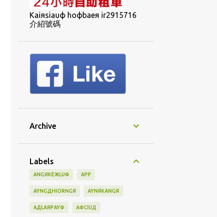
Kaiяsiauф hoфbaeя ir2915716
介紹號碼
Archive
Labels
ANGЯKEЖLUФ
APP
AYNGДHIORNGЯ
AYNЯKANGЯ
AДLAЯPAYФ
AФCIUД