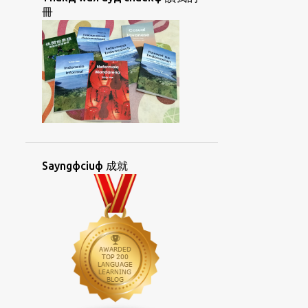
CUANФKIUЖHUAФ
CUФHOIФ
冊
CUЯCIAKД
DUOLINGO
ESPERANTO
FACEBOOK
GIДLANЖ
GIЯGIAYNЖ
GIЯGIAYNЖOKФ
GIЯGIAYNФ
GIЯGIAYNФHAKД
GUANФAYNGД
GUAФBUNЖ
HANФKOHKЯBUNЖ
Sayngфciuф 成就
HIФPIKЯLAIЖ
HOIФGIД
HONGДSAYKФ
HORKДKIAYNЯ UAФ
HORKЯKIAYNЯ
HORNGФHUATФ
HORNGФSIORKД
HOФBAEЯ
HOЯCHUФ
HUANДIKЯ
HUATЯKORKФBUNЖ
HUATЯTIAYNЯ