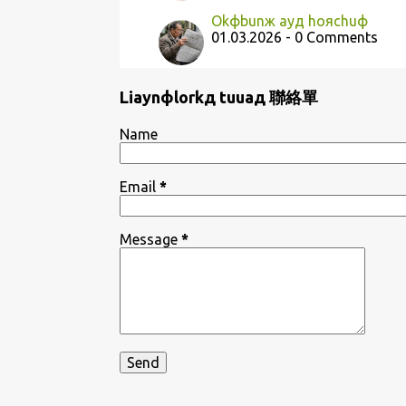
Okфbunж ayд hoяchuф
01.03.2026 - 0 Comments
Liaynфlorkд tuuaд 聯絡單
Name
Email
*
Message
*