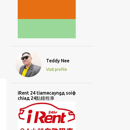
Teddy Nee
Visit profile
iRent 24 tiamяcayngд soiф
chiaд 24點鐘稅車