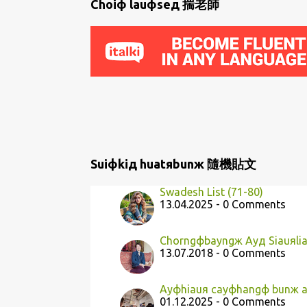
P
Choiф lauфseд 揣老師
o
s
t
s
Suiфkiд huatяbunж 隨機貼文
Swadesh List (71-80)
13.04.2025 - 0 Comments
Chorngфbayngж Ayд Siauяli
13.07.2018 - 0 Comments
Ayфhiauя cayфhangф bunж a
01.12.2025 - 0 Comments