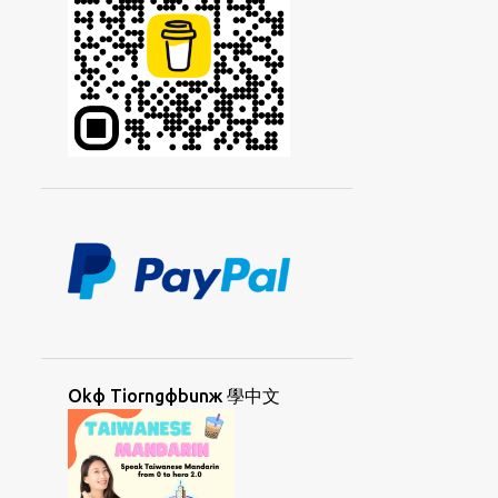
KIIAФKIIAЖ
KIДCIAЯ
KIЯTIЖ
KOHЯSUФ
KORKЯCAYФ
KORNGДHUЯUAФ
KORNGДKORЯ
KORNGЯUAФ
KORДCAЯ
KORЯSUФ
KUANФHORNGД
KUANЯLIЯ
LAMФAД
LAMФBIЯ
LAMФTOЯ
LANGЖCOФ
LANGЖCOФGIЯ
LAYЯPAIФ
LAФTINGД
LIAYNФSIPД
LOKФSUД
LORKЯKUNД
Okф Tiorngфbunж 學中文
MAEФDANД
MAФLAIЖ
MAФLAIЖSIДYAД
MAФLAIЖUAФ
MAФNIФLAД
MEDAN
META